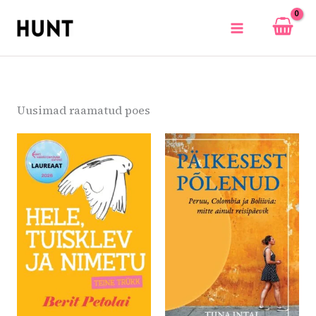
Skip
to
content
Uusimad raamatud poes