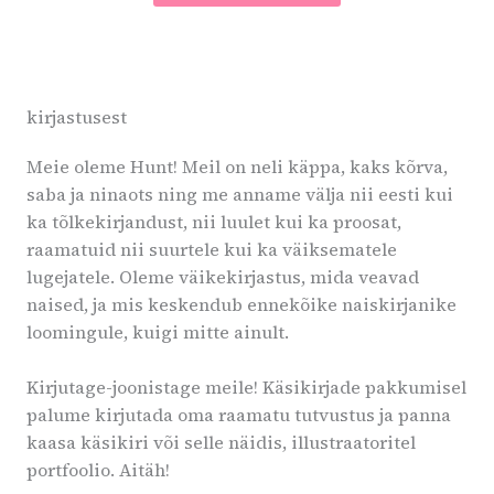
kirjastusest
Meie oleme Hunt! Meil on neli käppa, kaks kõrva,
saba ja ninaots ning me anname välja nii eesti kui
ka tõlkekirjandust, nii luulet kui ka proosat,
raamatuid nii suurtele kui ka väiksematele
lugejatele. Oleme väikekirjastus, mida veavad
naised, ja mis keskendub ennekõike naiskirjanike
loomingule, kuigi mitte ainult.
Kirjutage-joonistage meile! Käsikirjade pakkumisel
palume kirjutada oma raamatu tutvustus ja panna
kaasa käsikiri või selle näidis, illustraatoritel
portfoolio. Aitäh!