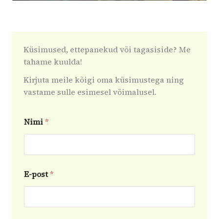
Küsimused, ettepanekud või tagasiside? Me
tahame kuulda!
Kirjuta meile kõigi oma küsimustega ning
vastame sulle esimesel võimalusel.
Nimi
*
S
E-post
*
õ
n
u
m
N