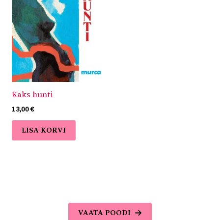
Kaks hunti
13,00
€
LISA KORVI
VAATA POODI