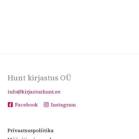
v
e
:
Hunt kirjastus OÜ
info@kirjastushunt.ee
Facebook
Instagram
Privaatsuspoliitika