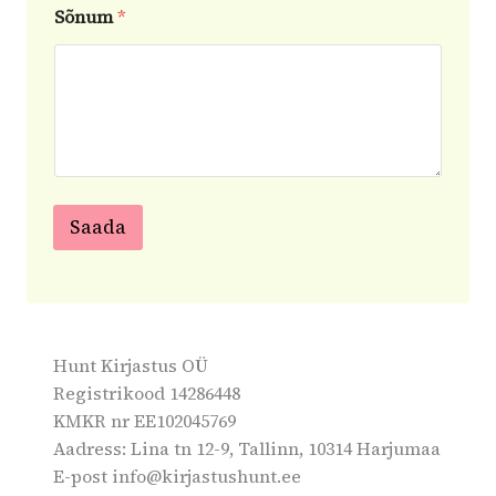
i
Sõnum
*
m
i
*
Saada
A
l
t
e
Hunt Kirjastus OÜ
r
Registrikood 14286448
n
KMKR nr EE102045769
a
Aadress: Lina tn 12-9, Tallinn, 10314 Harjumaa
t
E-post info@kirjastushunt.ee
i