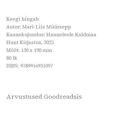
Mari-Liis Müürsepp on 2022. ja 2025. aasta Eesti
meister luuleprõmmus ning
Keegi hingab
esineb oma luulega tihti nii Eestis kui ka välismaal.
Autor: Mari-Liis Müürsepp
Kaanekujundus: Hanneleele Kaldmaa
Hunt Kirjastus, 2025
Mõõt: 130 x 190 mm
80 lk
ISBN: 9789916931097
Arvustused Goodreadsis