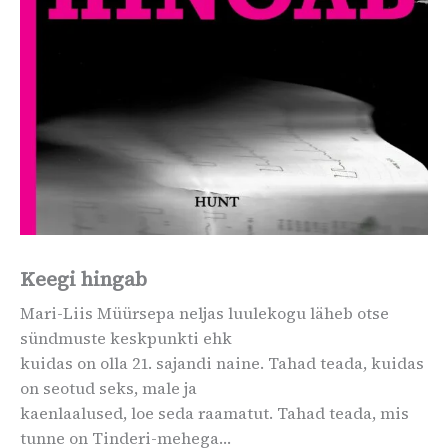
Keegi hingab
Mari-Liis Müürsepa neljas luulekogu läheb otse
sündmuste keskpunkti ehk
kuidas on olla 21. sajandi naine. Tahad teada, kuidas
on seotud seks, male ja
kaenlaalused, loe seda raamatut. Tahad teada, mis
tunne on Tinderi-mehega