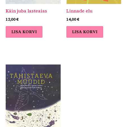
Käin juba lasteaias
Linnade elu
12,00
€
14,00
€
LISA KORVI
LISA KORVI