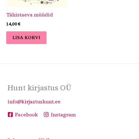
Tähistaeva müüdid
14,00
€
LISA KORVI
Hunt kirjastus OÜ
info@kirjastushunt.ee
Facebook
Instagram