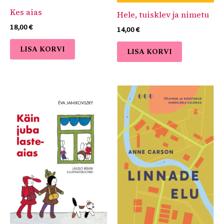
Kes aias
Hele, tuisklev ja nimetu
18,00
€
14,00
€
LISA KORVI
LISA KORVI