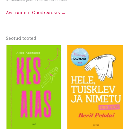
Ava raamat Goodreadsis →
Seotud tooted